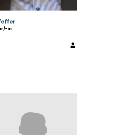
feffer
er/-in