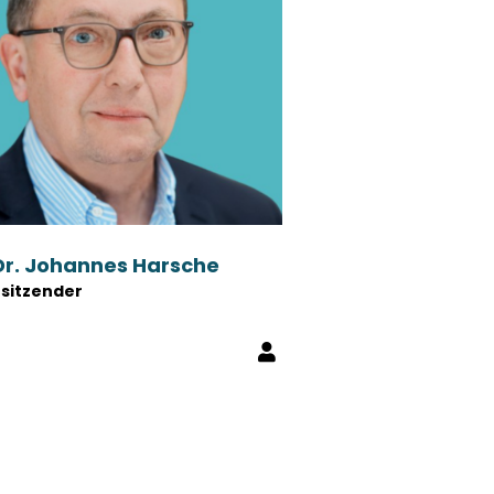
 Dr. Johannes Harsche
rsitzender