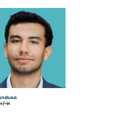
Andusa
er/-in