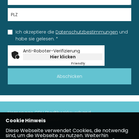
Ich akzeptiere die
Datenschutzbestimmungen
und
habe sie gelesen.
*
Anti-Roboter-Verifizierung
Hier klicken
Friendly
Captcha ⇗
Abschicken
Homepage CDU Stadtbezirksverband
Höchst/Unterliederbach
Cookie Hinweis
Diese Webseite verwendet Cookies, die notwendig
Impressum
Datenschutz
Kontakt
sind, um die Webseite zu nutzen. Weiterhin