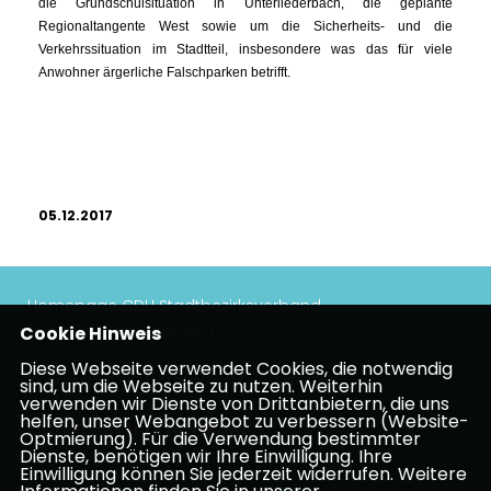
die Grundschulsituation in Unterliederbach, die geplante
Regionaltangente West sowie um die Sicherheits- und die
Verkehrssituation im Stadtteil, insbesondere was das für viele
Anwohner ärgerliche Falschparken betrifft.
05.12.2017
Homepage CDU Stadtbezirksverband
Höchst/Unterliederbach
Cookie Hinweis
Diese Webseite verwendet Cookies, die notwendig
Impressum
Datenschutz
Kontakt
sind, um die Webseite zu nutzen. Weiterhin
verwenden wir Dienste von Drittanbietern, die uns
helfen, unser Webangebot zu verbessern (Website-
CDU Frankfurt am Main
Optmierung). Für die Verwendung bestimmter
Dienste, benötigen wir Ihre Einwilligung. Ihre
Einwilligung können Sie jederzeit widerrufen. Weitere