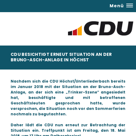
Menü
CDU BESICHTIGT ERNEUT SITUATION AN DER
BRUNO-ASCH-ANLAGE IN HÖCHST
Nachdem sich die CDU Höchst/Unterliederbach bereits
im Januar 2018 mit der Situation an der Bruno-Asch-
Anlage, an der sich eine „Trinker-Szene“ angesiedelt
hat, beschäftigte und mit betroffenen
Geschäftsleuten gesprochen hatte, wurde
versprochen, die Situation noch vor den Sommerferien
nochmals zu begutachten.
Daher lädt die CDU nun erneut zur Betrachtung der
Situation ein.
Treffpunkt ist am Freitag, den 18. Mai
2018, um 17 Uhr am Dalbergkreisel.