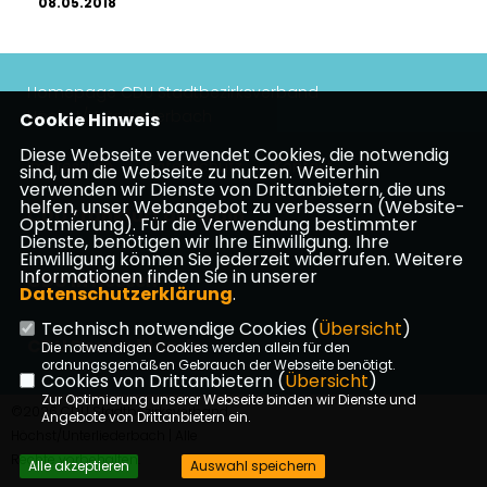
08.05.2018
Homepage CDU Stadtbezirksverband
Höchst/Unterliederbach
Cookie Hinweis
Diese Webseite verwendet Cookies, die notwendig
Impressum
Datenschutz
Kontakt
sind, um die Webseite zu nutzen. Weiterhin
verwenden wir Dienste von Drittanbietern, die uns
helfen, unser Webangebot zu verbessern (Website-
CDU Frankfurt am Main
Optmierung). Für die Verwendung bestimmter
Dienste, benötigen wir Ihre Einwilligung. Ihre
Einwilligung können Sie jederzeit widerrufen. Weitere
Informationen finden Sie in unserer
CDU in Hessen
Datenschutzerklärung
.
Technisch notwendige Cookies (
Übersicht
)
CDU Deutschlands
Die notwendigen Cookies werden allein für den
ordnungsgemäßen Gebrauch der Webseite benötigt.
Cookies von Drittanbietern (
Übersicht
)
Zur Optimierung unserer Webseite binden wir Dienste und
©2026 CDU Stadtbezirksverband
Angebote von Drittanbietern ein.
Höchst/Unterliederbach | Alle
Rechte vorbehalten.
Alle akzeptieren
Auswahl speichern