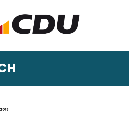
ACH
.2018