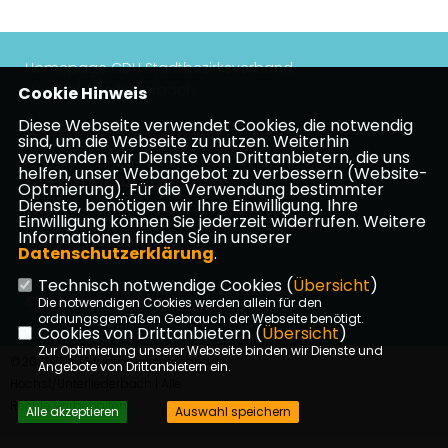
Homepage CDU Stadtbezirksverband
Höchst/Unterliederbach
Cookie Hinweis
Diese Webseite verwendet Cookies, die notwendig
Impressum
Datenschutz
Kontakt
sind, um die Webseite zu nutzen. Weiterhin
verwenden wir Dienste von Drittanbietern, die uns
helfen, unser Webangebot zu verbessern (Website-
CDU Frankfurt am Main
Optmierung). Für die Verwendung bestimmter
Dienste, benötigen wir Ihre Einwilligung. Ihre
Einwilligung können Sie jederzeit widerrufen. Weitere
Informationen finden Sie in unserer
CDU in Hessen
Datenschutzerklärung
.
Technisch notwendige Cookies (
Übersicht
)
CDU Deutschlands
Die notwendigen Cookies werden allein für den
ordnungsgemäßen Gebrauch der Webseite benötigt.
Cookies von Drittanbietern (
Übersicht
)
Zur Optimierung unserer Webseite binden wir Dienste und
©2026 CDU Stadtbezirksverband
Angebote von Drittanbietern ein.
Höchst/Unterliederbach | Alle
Rechte vorbehalten.
Alle akzeptieren
Auswahl speichern