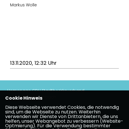
Markus Wolle
13.11.2020, 12:32 Uhr
Homepage CDU Stadtbezirksverband
Höchst/Unterliederbach
Cookie Hinweis
Diese Webseite verwendet Cookies, die notwendig
Impressum
Datenschutz
Kontakt
sind, um die Webseite zu nutzen. Weiterhin
verwenden wir Dienste von Drittanbietern, die uns
helfen, unser Webangebot zu verbessern (Website-
CDU Frankfurt am Main
Optmierung). Für die Verwendung bestimmter