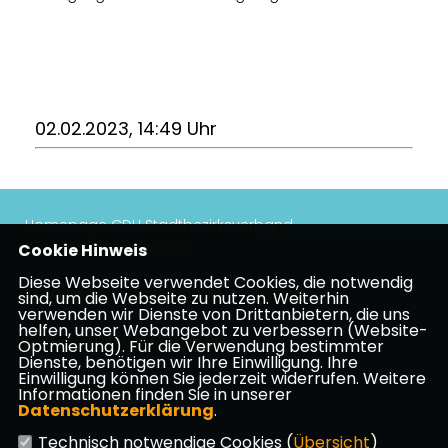
02.02.2023, 14:49 Uhr
Homepage CDU Stadtbezirksverband
Höchst/Unterliederbach
Cookie Hinweis
Diese Webseite verwendet Cookies, die notwendig
Impressum
Datenschutz
Kontakt
sind, um die Webseite zu nutzen. Weiterhin
verwenden wir Dienste von Drittanbietern, die uns
helfen, unser Webangebot zu verbessern (Website-
CDU Frankfurt am Main
Optmierung). Für die Verwendung bestimmter
Dienste, benötigen wir Ihre Einwilligung. Ihre
Einwilligung können Sie jederzeit widerrufen. Weitere
Informationen finden Sie in unserer
CDU in Hessen
Datenschutzerklärung
.
Technisch notwendige Cookies (
Übersicht
)