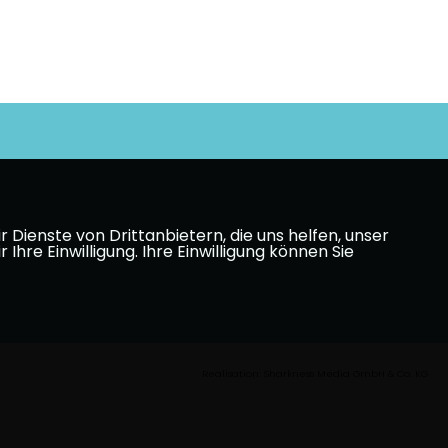
Dienste von Drittanbietern, die uns helfen, unser
e Einwilligung. Ihre Einwilligung können Sie
Realisation: Sharkness Media GmbH & Co. KG