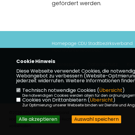
gefördert werden.
Homepage CDU Stadtbezirksverband
Höchst/Unterliederbach
Cookie Hinweis
Impressum
Datenschutz
Kon
Diese Webseite verwendet Cookies, die notwendig s
Webangebot zu verbessern (Website-Optmierung). F
jederzeit widerrufen. Weitere Informationen finden
Technisch notwendige Cookies (
Übersicht
)
Die notwendigen Cookies werden allein für den ordnungsge
Cookies von Drittanbietern (
Übersicht
)
Zur Optimierung unserer Webseite binden wir Dienste und Ange
©2026 CDU Stadtbezirksverband
Alle akzeptieren
Auswahl speichern
Höchst/Unterliederbach | Alle Rechte
vorbehalten.