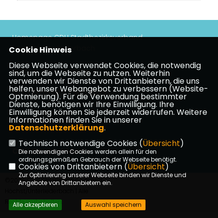
Homepage CDU Stadtbezirksverband
Höchst/Unterliederbach
Cookie Hinweis
Diese Webseite verwendet Cookies, die notwendig
Impressum
Datenschutz
Kontakt
sind, um die Webseite zu nutzen. Weiterhin
verwenden wir Dienste von Drittanbietern, die uns
helfen, unser Webangebot zu verbessern (Website-
CDU Frankfurt am Main
Optmierung). Für die Verwendung bestimmter
Dienste, benötigen wir Ihre Einwilligung. Ihre
Einwilligung können Sie jederzeit widerrufen. Weitere
Informationen finden Sie in unserer
CDU in Hessen
Datenschutzerklärung
.
Technisch notwendige Cookies (
Übersicht
)
CDU Deutschlands
Die notwendigen Cookies werden allein für den
ordnungsgemäßen Gebrauch der Webseite benötigt.
Cookies von Drittanbietern (
Übersicht
)
Zur Optimierung unserer Webseite binden wir Dienste und
©2026 CDU Stadtbezirksverband
Angebote von Drittanbietern ein.
Höchst/Unterliederbach | Alle
Rechte vorbehalten.
Alle akzeptieren
Auswahl speichern