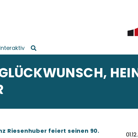
Interaktiv
 GLÜCKWUNSCH, HEI
R
inz Riesenhuber feiert seinen 90.
01.1