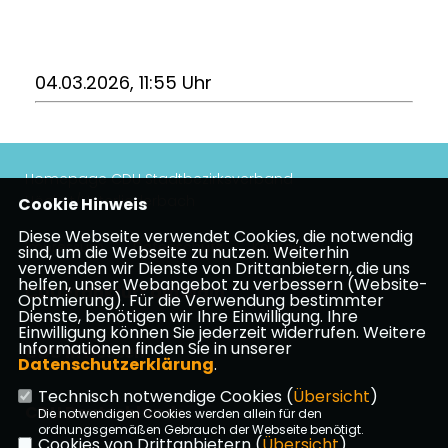
04.03.2026, 11:55 Uhr
Homepage CDU Stadtbezirksverband
Höchst/Unterliederbach
Cookie Hinweis
Diese Webseite verwendet Cookies, die notwendig
Impressum
Datenschutz
Kontakt
sind, um die Webseite zu nutzen. Weiterhin
verwenden wir Dienste von Drittanbietern, die uns
helfen, unser Webangebot zu verbessern (Website-
CDU Frankfurt am Main
Optmierung). Für die Verwendung bestimmter
Dienste, benötigen wir Ihre Einwilligung. Ihre
Einwilligung können Sie jederzeit widerrufen. Weitere
Informationen finden Sie in unserer
CDU in Hessen
Datenschutzerklärung
.
Technisch notwendige Cookies (
Übersicht
)
CDU Deutschlands
Die notwendigen Cookies werden allein für den
ordnungsgemäßen Gebrauch der Webseite benötigt.
Cookies von Drittanbietern (
Übersicht
)