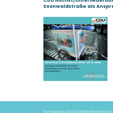
CDU Höchst/Unterliederbach
Soonwaldstraße als Anspr
Homepage CDU Stadtbezirksverband